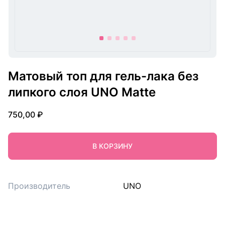
item
item
item
item
item
0
1
2
3
4
Item
1
Матовый топ для гель-лака без
of
липкого слоя UNO Matte
5
750,00 ₽
В КОРЗИНУ
Производитель
UNO