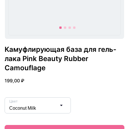
item
item
item
item
0
1
2
3
Item
1
Камуфлирующая база для гель-
of
лака Pink Beauty Rubber
4
Camouflage
199,00 ₽
Цвет